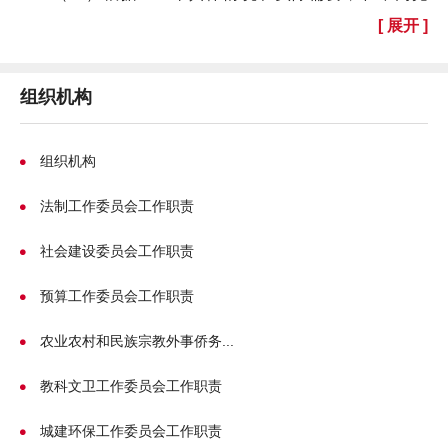
法、法律、行政法规
和海南省地方性法规
相抵触的前提
[ 展开 ]
下，
可以依照法律规定的权限制定地方性法规
，
报
海南省
人民代表大会常务委员会
批准
；
组织机构
（三）领导或者
主持市人民代表大会代表的选举；
（四）召集市人民代表大会会议；
组织机构
（五）讨论、决定三亚市的政治、经济、教育、科
法制工作委员会工作职责
学、文化、卫生、环境和资源保护、民政、民族等工作的
重大事项；
社会建设委员会工作职责
（六）根据市人民政府的建议，决定对三亚市国民经
预算工作委员会工作职责
济和社会发展计划、预算的部分变更；
农业农村和民族宗教外事侨务...
（七）监督市人民政府、市监察委员会、市中级人民
法院和市人民检察院的工作，联系市人民代表大会代表，
教科文卫工作委员会工作职责
受理人民群众对上述机关和国家工作人员的申诉和意见；
城建环保工作委员会工作职责
（八）撤销下一级人民代表大会及其常委会的不适当