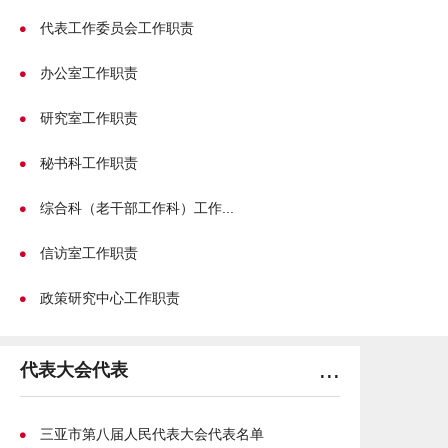
的决议；
代表工作委员会工作职责
（九）撤销市人民政府的不适当的决定和命令；
办公室工作职责
（十）在市人民代表大会闭会期间，决定副市长的个
研究室工作职责
别任免；
（十一）在市长和
市监察委员会主任、
市中级人民法
秘书科工作职责
院院长、市人民检察院检察长因故不能担任职务的时候，
综合科（老干部工作科）工作...
从市人民政府、
市监察委员会、
市中级人民法院、市人民
检察院副职领导人员中决定代理的人选；决定代理检察
信访室工作职责
长，须报海南省人民检察院和
省
人大常委会备案；
政策研究中心工作职责
（十二）根据市长的提名，决定市人民政府秘书长、
局长、委员会主任的任免，报海南省人民政府备案；
...
代表大会代表
（十三）按照
中华人民共和国监察法、
人民法院组织
法和人民检察院组织法的规定，任免
市监察委副主任、委
三亚市第八届人民代表大会代表名单
员，任免市中级
人民法院副院长、庭长、副庭长、审判委