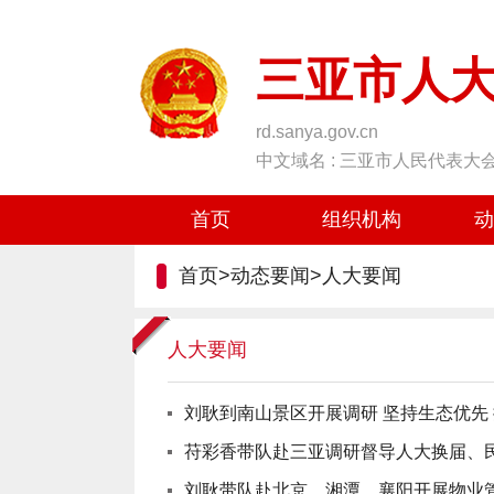
三亚市人
rd.sanya.gov.cn
中文域名 : 三亚市人民代表大
首页
组织机构
动
首页
>
动态要闻
>
人大要闻
人大要闻
刘耿到南山景区开展调研 坚持生态优先
苻彩香带队赴三亚调研督导人大换届、
刘耿带队赴北京、湘潭、襄阳开展物业