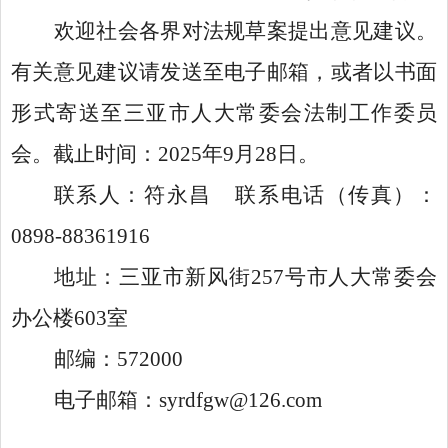
欢迎社会各界对法规草案提出意见建议。
有关
意见建议
请
发送至电子邮箱
，
或者
以书面
形式寄送
至
三亚市人大常委会法制工作委员
会。截止时间：
2
025
年
9
月
28
日。
联系人：
符永昌
联系电话（传真）：
0898-88361916
地址：三亚市新风
街
257
号市人大常委会
办公楼
603
室
邮编：
572000
电子邮箱：
syrdfgw@126.com