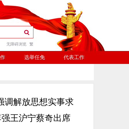
无障碍浏览
繁
工作
选举任免
代表工作
强调解放思想实事求
李强王沪宁蔡奇出席