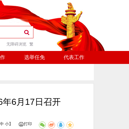
无障碍浏览
繁
工作
选举任免
代表工作
年6月17日召开
中
小
】
打印