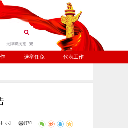
无障碍浏览
繁
工作
选举任免
代表工作
告
中
小
】
打印