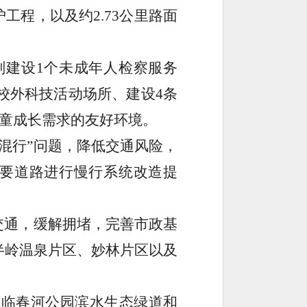
护工程，以及约
2.73
公里路面
划建设
1
个未成年人检察服务
校外科技活动场所、建设
4
条
童成长需求的友好环境。
混行
”
问题，降低交通风险，
要道路进行慢行系统改造提
交通，缓解拥堵，完善市政基
半岭温泉片区、妙林片区以及
建临春河公园滨水生态绿道和