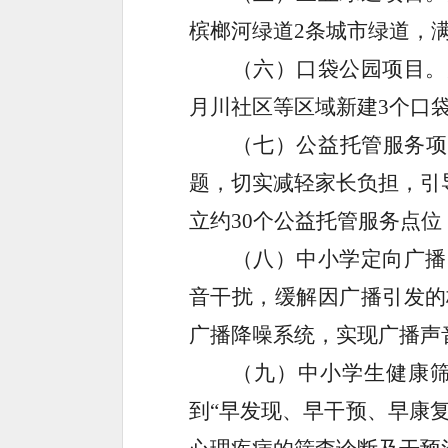
槟榔河绿道
2
条城市绿道，
（六）口袋公园项目。
月川社区等区域新建
3
个口
（七）公益托管服务项
题，切实减轻家长负担，引
立约
30
个公益托管服务点位
（八）中小学定向广播
音干扰，缓解因广播引发的
广播降噪系统，实现广播声
（九）中小学生健康
到
“
早发现、早干预、早康