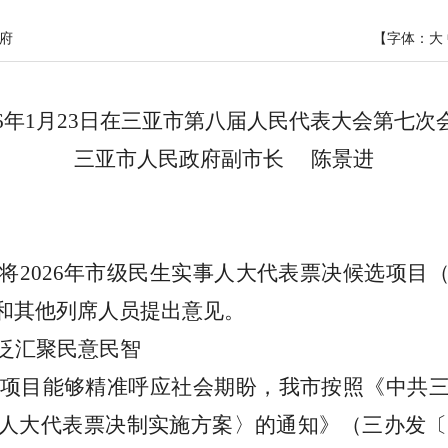
府
【字体：
大
6
年
1
月
23
日在三亚市第八届人民代表大会第七次
三亚市人民政府副市长
陈景进
将
2026
年市级民生实事人大代表票决候选项目
和其他列席人员提出意见。
泛汇聚民意民智
项目能够精准呼应社会期盼，我市按照《中共
人大代表票决制实施方案〉的通知》（三办发〔