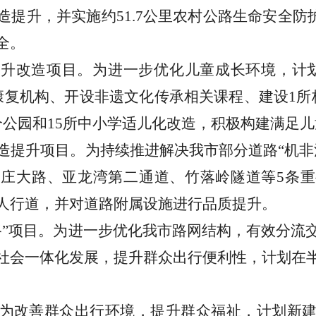
造提升，并实施约
51.7
公里农村公路生命安全防
全。
提升改造项目。为进一步优化儿童成长环境，计
康复机构、开设非遗文化传承相关课程、建设
1
所
个公园和
15
所中小学适儿化改造，积极构建满足儿
造提升项目。为持续推进解决我市部分道路
“
机非
、庄大路、亚龙湾第二通道、竹落岭隧道等
5
条重
人行道，并对道路附属设施进行品质提升。
路
”
项目。为进一步优化我市路网结构，有效分流
社会一体化发展，提升群众出行便利性，计划在
为改善群众出行环境，提升群众福祉，计划新