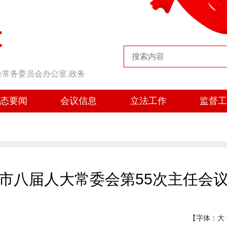
大
会常务委员会办公室.政务
态要闻
会议信息
立法工作
监督
市八届人大常委会第55次主任会
【字体：
大