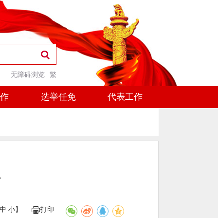
无障碍浏览
繁
工作
选举任免
代表工作
议
中
小
】
打印