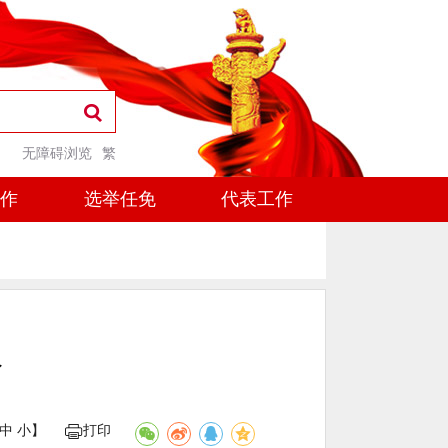
无障碍浏览
繁
工作
选举任免
代表工作
议
中
小
】
打印