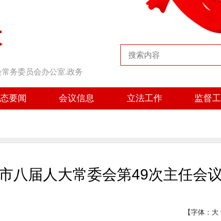
大
会常务委员会办公室.政务
态要闻
会议信息
立法工作
监督
市八届人大常委会第49次主任会
【字体：
大