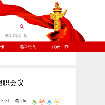
无障碍浏览
繁
工作
选举任免
代表工作
履职会议
中
小
】
打印