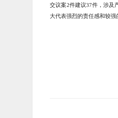
交议案
2
件建议
37
件，涉及
大代表强烈的责任感和较强