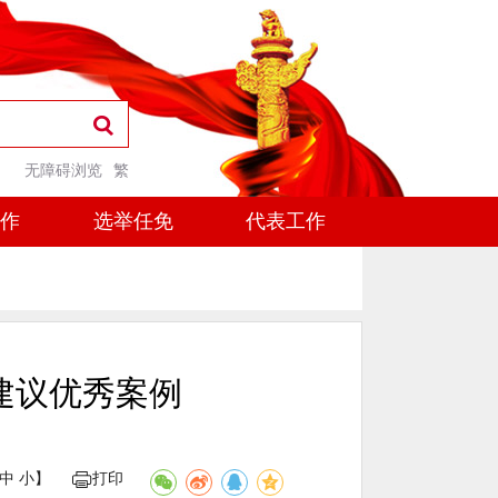
无障碍浏览
繁
工作
选举任免
代表工作
建议优秀案例
中
小
】
打印