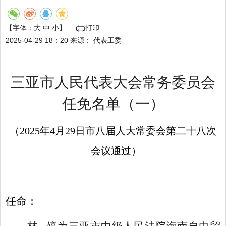
【字体：
大
中
小
】
打印
2025-04-29 18：20
来源：
代表工委
三亚市人民代表大会常务委员会
任
免
名单
（一）
（
20
2
5
年
4
月
29
日市
八
届人大常委会第
二十
八
次
会议通过）
任命
：