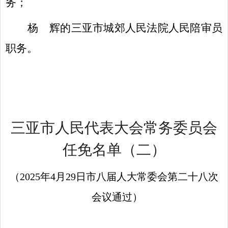
务
；
杨
辉的三亚市城郊人民法院人民陪审员
职务
。
三亚市人民代表大会常务委员会
任
免
名单
（二）
（
20
2
5
年
4
月
29
日市
八
届人大常委会第
二十
八
次
会议通过）