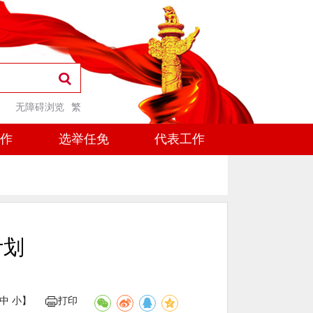
无障碍浏览
繁
工作
选举任免
代表工作
计划
中
小
】
打印