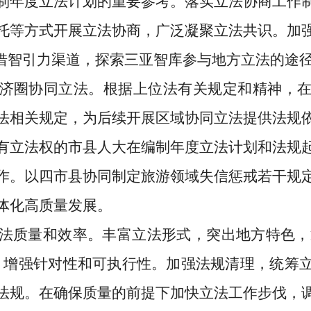
制年度立法计划的重要参考。落实立法协商工作
托等方式开展立法协商，广泛凝聚立法共识。加
宽借智引力渠道，探索三亚智库参与地方立
法的途
济圈
协同立法。
根据
上位法
有关规定和精神，
法相关规定，为后续开展
区域
协同立法提供法规
有立法权的
市县人大在编制
年度
立法计划
和
法规
作。以
四市县协同制定
旅游
领域失信惩戒若干规
体化
高质量
发展。
法质量和效率。
丰富立法形式，突出地方特色，通
，增强针对性和可执行性。加强法规清理，统筹
法规。在确保质量的前提下加快立法工作步伐，