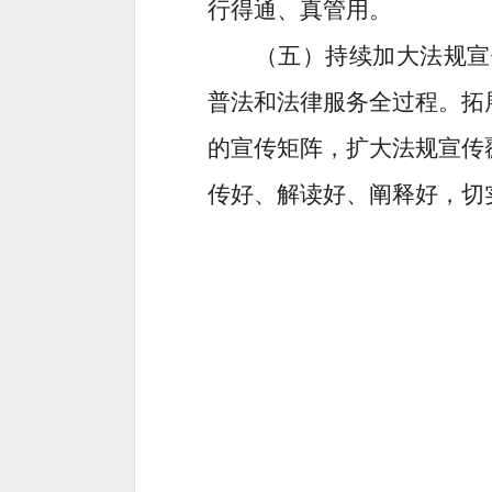
行得通、真管用。
（五）
持续
加大
法规
宣
普法和法律服务
全
过程。拓
的宣传矩阵
，扩大法规宣传
传好、解读好、阐释好，切