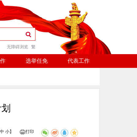
无障碍浏览
繁
工作
选举任免
代表工作
计划
中
小
】
打印