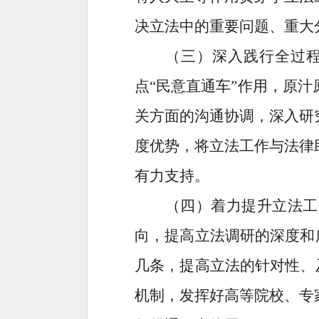
决
立法中的重
要问题
、重大
（三）
深入
践行全过
点
“
民意直通车
”
作用，原汁
关方面的沟通协调，深入研
度
优势
，
将
立法工作与法律
有力支持。
（四）
着力
提升立法工
向，提高立法调研的深度和
几条，提高立法的针对性、
机制，发挥好
高等院校
、专