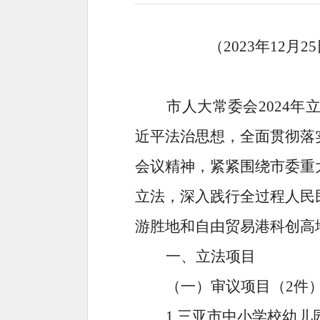
（
202
3
年
12
月
25
市人大常委会
20
24
年
近平法治思想，全面贯彻落
会议精神
，紧紧围绕市委重
立法，
深入践行全过程人民
游胜地和自由贸易港科创高
一、
立法
项目
（一）审议项目（
2
件
1
.
三亚市中小学校幼儿