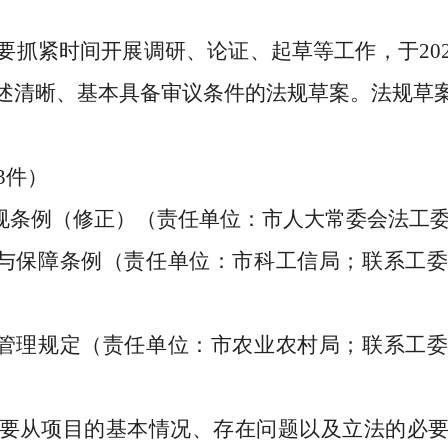
要抓紧时间开展调研、论证、起草等工作，于
20
述清晰、基本具备审议条件的法规草案。
法规草
3
件）
规条例（修正）
（
责任
单位：市
人大常委会法工
与保障
条例
（
责任
单位：
市科工信局
；联系工
管理规定
（责任单位：
市
农业农村局
；联系
工
要从项目的基本情况、存在问题以及立法的必