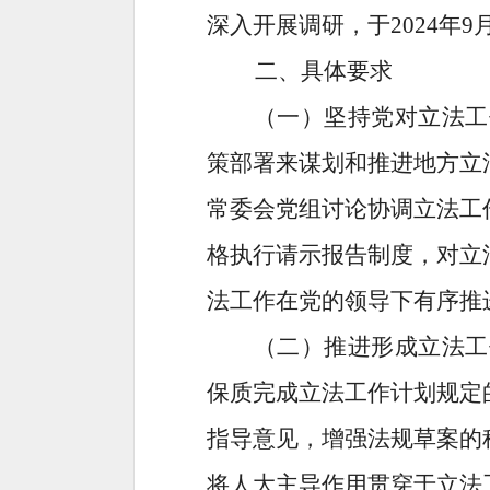
深入开展调研，于
202
4
年
9
二
、
具体要求
（一）坚持党对立法工
策部署来谋划和推进地方立
常委会党组讨论协调立法工
格执行请示报告制度，对立
法工作在党的领导下有序推
（二）
推进形成立法工
保质完成立法
工作
计划
规定
指导意见，增强法规草案的
将人大主导作用贯穿于立法