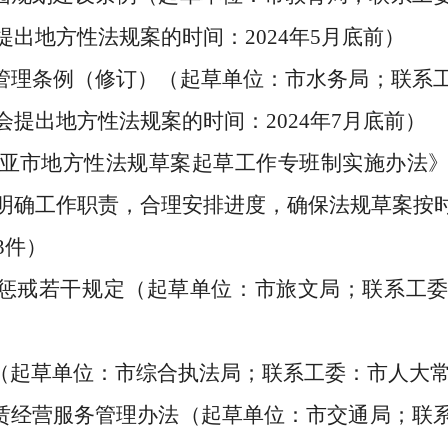
提出地方性法规案的时间：
2024
年
5
月底前）
管理条例
（修
订
）（起草单位：市
水务局
；联系
会提出地方性法规案的时间：
2024
年
7
月底前
）
亚市地方性法规草案起草工作专班制实施办法
明确工作职责，合理安排进度，确保法规草案按
3
件）
惩戒若干规定
（起草单位：
市
旅文局
；联系工
（
起草
单位：市综合执法局；联系工委：市人大
赁经营服务管理办法
（
起草
单位：
市
交通局
；联