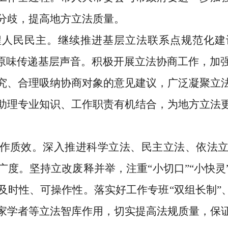
分歧
，提高地方立法质量
。
程人民民主。
继续
推进基层立法联系点规范化建
原味传递基层声音。积极开展立法协商工作，加
究、合理吸纳协商对象的意见建议，广泛凝聚立
助理
专业知识、工作
职责有机结合
，为地方立法
作质效。
深入推进科学立法、民主立法、依法
广度
。
坚持立改废释并举，注重
“
小切口
”“
小快灵
及时性、可操作性。落实好工作专班
“
双组长制
”
家学者等立法智库作用，切实提高法规质量，保