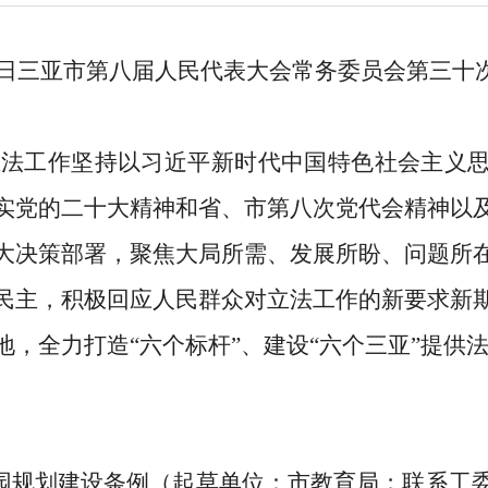
日三亚市第八届人民代表大会常务委员会第
三十
立法工作
坚持以习近平新时代中国特色社会主义
实党的二十大
精神
和
省、市第八次党代会精神以
大决策部署，聚焦大局所需、发展所盼、问题所
民主，
积极回应人民群众对立法工作的新要求新
地，
全力
打造
“
六个标杆
”
、建设
“
六个三亚
”
提供
）
园规划建设条例（起草单位：市教育局；联系工