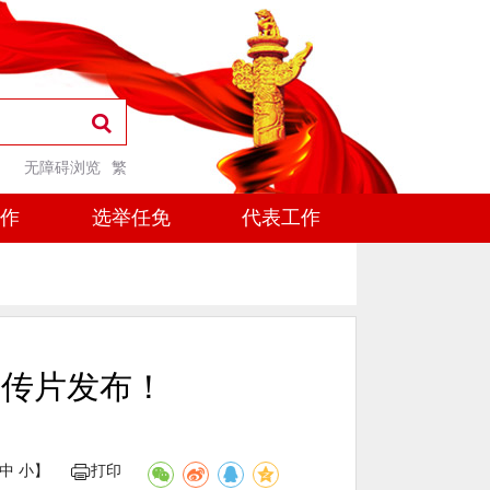
无障碍浏览
繁
工作
选举任免
代表工作
宣传片发布！
中
小
】
打印