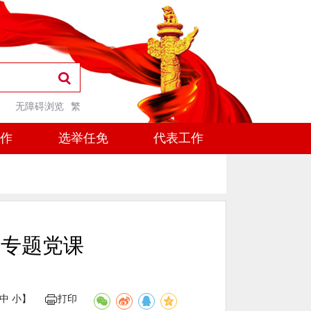
无障碍浏览
繁
工作
选举任免
代表工作
育专题党课
中
小
】
打印