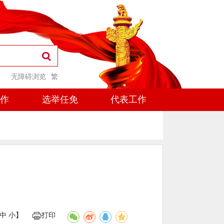
无障碍浏览
繁
工作
选举任免
代表工作
中
小
】
打印