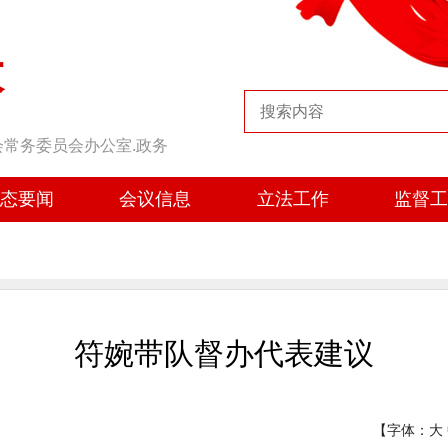
大
会常务委员会办公室.政务
态要闻
会议信息
立法工作
监督
符婉带队督办代表建议
【字体：
大