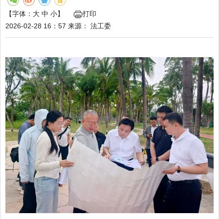
【字体：
大
中
小
】
打印
2026-02-28 16：57
来源：
法工委