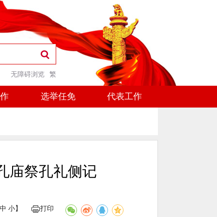
无障碍浏览
繁
工作
选举任免
代表工作
孔庙祭孔礼侧记
中
小
】
打印