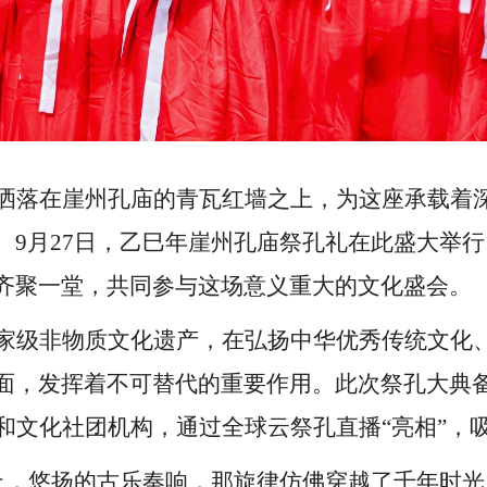
洒落在崖州孔庙的青瓦红墙之上，为这座承载着
。
9月27日，乙巳年崖州孔庙祭孔礼在此盛大举
齐聚一堂，共同参与这场意义重大的文化盛会。
家级非物质文化遗产，在弘扬中华优秀传统文化
面，发挥着不可替代的重要作用。此次祭孔大典
院和文化社团机构，通过全球云祭孔直播“亮相”，
上，悠扬的古乐奏响，那旋律仿佛穿越了千年时