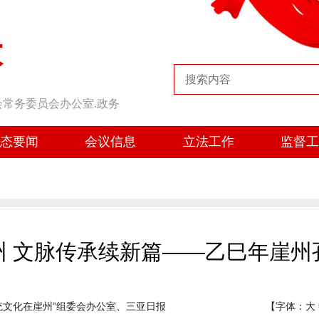
大
会常务委员会办公室.政务
态要闻
会议信息
立法工作
监督
州 文脉传承续新篇——乙巳年崖州
统文化在崖州”组委会办公室、三亚日报
【字体：
大