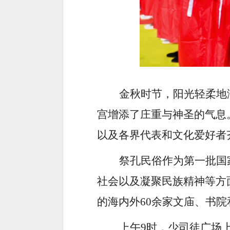
金秋时节，阳光轻柔地
宫增添了庄重与神圣的气息
以及各界代表和文化爱好者
祭孔民俗作为第一批国
社会以及凝聚民族精神等方
的海内外
60余家文庙、书
上午
9时，少司徒广场