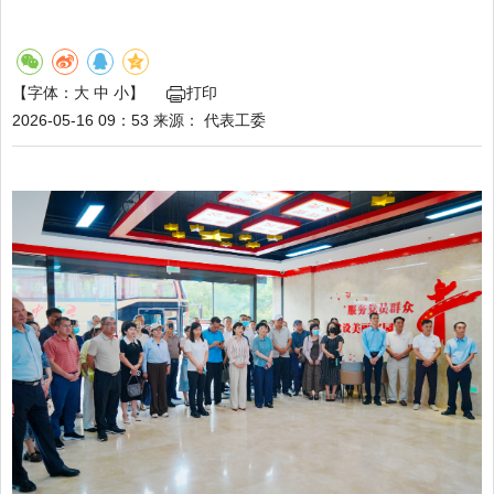
【字体：
大
中
小
】
打印
2026-05-16 09：53
来源：
代表工委