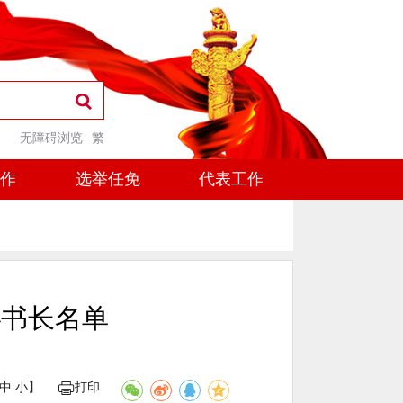
无障碍浏览
繁
工作
选举任免
代表工作
秘书长名单
中
小
】
打印