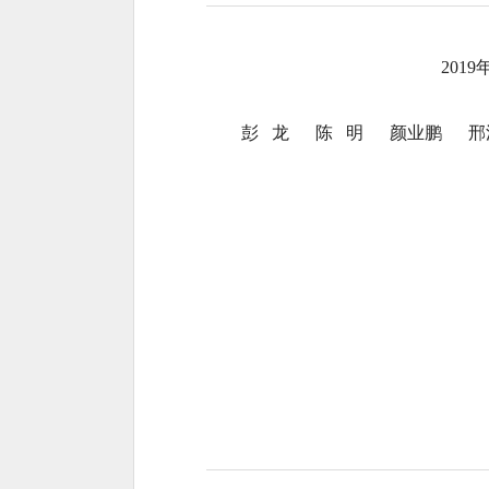
201
彭 龙 陈 明 颜业鹏 邢