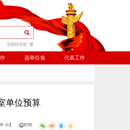
无障碍浏览
繁
工作
选举任免
代表工作
室单位预算
中
小
】
打印