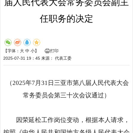
届人民代表大会常务委员会副主
任职务的决定
【字体：
大
中
小
】
打印
2025-07-31 19：45
来源：
代表工委
（
202
5
年
7
月
31
日
三亚市
第八届
人民代表大会
常务委员会
第
三
十
次会议通过）
因荣延松工作岗位变动，根据本人请求，
按照《中华人民共和国
地方各级人民代表大会