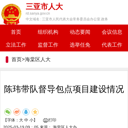
三亚市人大
rd.sanya.gov.cn
中文域名 : 三亚市人民代表大会常务委员会办公室.政务
首页
组织机构
动态要闻
会议信息
立法工作
监督工作
选举任免
代表工作
首页>
海棠区人大
陈玮带队督导包点项目建设情况
【字体：
大
中
小
】
打印
2025-03-19 09：05
来源：
海棠区人大办