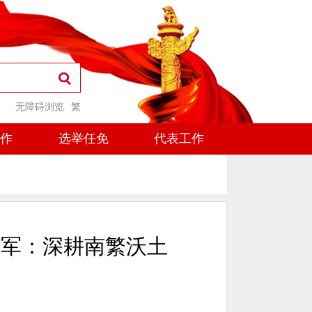
无障碍浏览
繁
工作
选举任免
代表工作
彭军：深耕南繁沃土