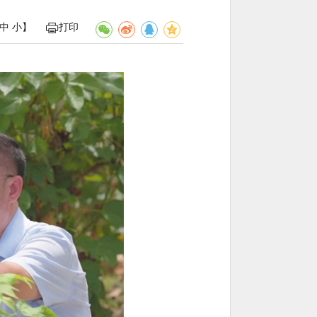
中
小
】
打印