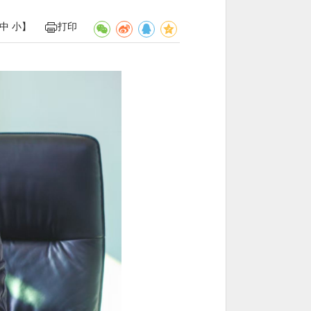
中
小
】
打印